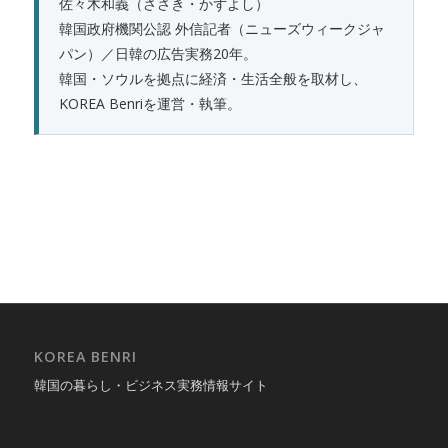
佐々木和義（ささき・かずよし）
韓国政府機関公認 外信記者（ニューズウィークジャ
パン）／日韓の広告実務20年。
韓国・ソウルを拠点に経済・生活全般を取材し、
KOREA Benriを運営・執筆。
KOREA BENRI
韓国の暮らし・ビジネス実務情報サイト