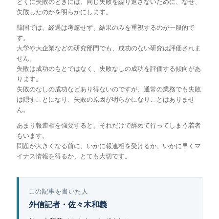
とくに失敗のときには、同じ失敗を繰り返さないために、なぜ、
失敗したのかを明らかにします。
韓国では、経過は考慮せず、結果のみを重視するのが一般的で
す。
大学や大企業などの研究部門でも、成功のない研究は評価されま
せん。
失敗は成功のもとではなく、失敗なしの成功を評価する傾向があ
ります。
失敗のなしの成功などあり得ないのですが、通常の業務でも失敗
は隠すことになり、失敗の原因が明らかになりことはありませ
ん。
あまり報連相を強要すると、それだけで辞めて行ってしまう若者
もいます。
問題が大きくなる前に、いかに報連相を受けるか、いかに早くマ
イナス情報を得るか、とても大切です。
この記事を書いた人
外信記者・佐々木和義