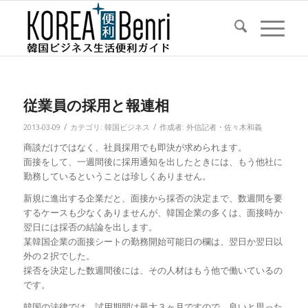
従業員の採用と報連相
/
/
2013-03-09
カテゴリ:
韓国ビジネス
作成者:
外信記者・佐々木和義
商談だけではなく、社員採用でも即決が求められます。
面接をして、一週間後に採用通知を出したときには、もう他社に
勤務しているということは珍しくありません。
新規に進出する企業だと、面接から採否の決定まで、数週間を要
するケースも少なくありませんが、韓国企業の多くは、面接時か
翌日には採否の結論を出します。
某韓国企業の面接シートの勤務開始可能日の欄は、翌日か翌日以
外の２択でした。
採否を決定した数週間後には、その人材はもう他で働いているの
です。
韓国の法律では、試用期間は最大３ヶ月ですので、良いと思った