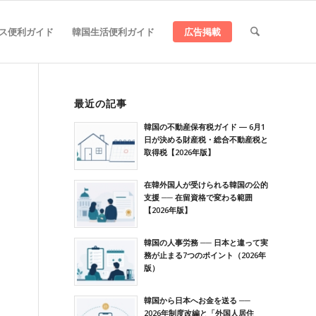
ス便利ガイド
韓国生活便利ガイド
広告掲載
最近の記事
韓国の不動産保有税ガイド ― 6月1
日が決める財産税・総合不動産税と
取得税【2026年版】
在韓外国人が受けられる韓国の公的
支援 ── 在留資格で変わる範囲
【2026年版】
韓国の人事労務 ── 日本と違って実
務が止まる7つのポイント（2026年
版）
韓国から日本へお金を送る ──
2026年制度改編と「外国人居住