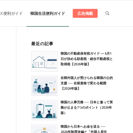
ス便利ガイド
韓国生活便利ガイド
広告掲載
最近の記事
韓国の不動産保有税ガイド ― 6月1
日が決める財産税・総合不動産税と
取得税【2026年版】
在韓外国人が受けられる韓国の公的
支援 ── 在留資格で変わる範囲
【2026年版】
韓国の人事労務 ── 日本と違って実
務が止まる7つのポイント（2026年
版）
韓国から日本へお金を送る ──
2026年制度改編と「外国人居住