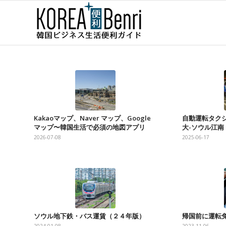
Kakaoマップ、Naver マップ、Google
自動運転タク
マップ〜韓国生活で必須の地図アプリ
大-ソウル江南
2026-07-08
2025-06-17
ソウル地下鉄・バス運賃（２４年版）
帰国前に運転