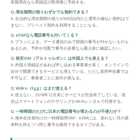
長期滞在なら登録証の取得後に手続きを。
Q. 滞在期間が残りわずかでも契約できる？
A. 合法的な滞在期間の残りが60日以内だと通常の後払い契約はで
きない。プリペイド契約を利用することになる。
Q. eSIMなら電話番号も付いてくる？
A. プランによる。データ通信のみで韓国の番号が付かないものも
あるため、予約や宅配で番号が必要なら購入前に確認したい。
Q. 格安SIM（アルトゥルポン）は外国人でも使える？
A. 外国人登録証があれば申し込める事業者が多く、オンラインで
自分で開通できるサービスも増えている。ただし居所申告書では
不可など、事業者ごとに条件が異なる。
Q. WiBro（Egg）はまだ使える？
A. 使えない。2018年12月末にサービスが完全終了している。現
在はスマートフォンのテザリングかWi-Fiレンタルで代替する。
Q. 一時帰国のたびに日本の電話番号が変わるのが不便だが？
A. 海外在住者向けの一時帰国用SIM・eSIMには、使わない月の基
本料を抑えつつ同じ番号を維持できるタイプがある。