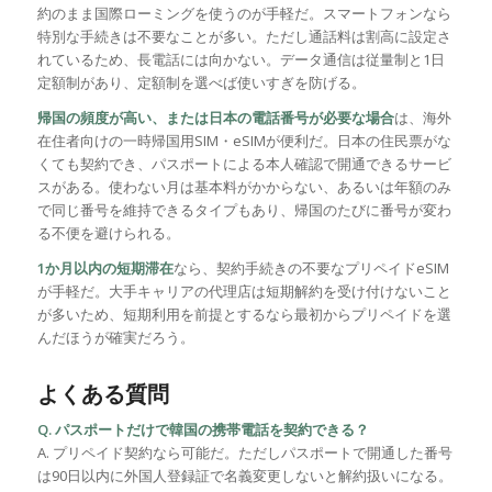
約のまま国際ローミングを使うのが手軽だ。スマートフォンなら
特別な手続きは不要なことが多い。ただし通話料は割高に設定さ
れているため、長電話には向かない。データ通信は従量制と1日
定額制があり、定額制を選べば使いすぎを防げる。
帰国の頻度が高い、または日本の電話番号が必要な場合
は、海外
在住者向けの一時帰国用SIM・eSIMが便利だ。日本の住民票がな
くても契約でき、パスポートによる本人確認で開通できるサービ
スがある。使わない月は基本料がかからない、あるいは年額のみ
で同じ番号を維持できるタイプもあり、帰国のたびに番号が変わ
る不便を避けられる。
1か月以内の短期滞在
なら、契約手続きの不要なプリペイドeSIM
が手軽だ。大手キャリアの代理店は短期解約を受け付けないこと
が多いため、短期利用を前提とするなら最初からプリペイドを選
んだほうが確実だろう。
よくある質問
Q. パスポートだけで韓国の携帯電話を契約できる？
A. プリペイド契約なら可能だ。ただしパスポートで開通した番号
は90日以内に外国人登録証で名義変更しないと解約扱いになる。