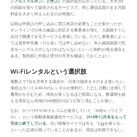
／アルトゥルポン」と呼ぶ）
の選択肢が広がっている。大手3社
の回線を借りて提供されるサービスで、同じ通信品質のまま月額
料金を大きく抑えられるのが特徴だ。
以前は外国人の申し込みに窓口来店が必要なことが多かったが、
オンラインでの本人確認に対応する事業者が増え、入国後すぐに
自分で開通できるサービスも登場している。ただし事業者によっ
ては居所申告書（거소증）では申し込めない、本人確認画面で氏
名をハングル入力しなければならないといった制約が残る場合も
ある。契約前に外国人受付の可否を確認しておくとよい。
Wi-Fiレンタルという選択肢
複数人で1台を共有する場合や、日本の端末をそのまま使いたい
場合はモバイルWi-Fiのレンタルが便利だ。ただし日数に比例して
費用がかさむため、滞在が長くなるほど割高になる。数週間を超
える滞在なら現地のSIM契約のほうが安く済むことが多い。
なお、かつてKTやSKテレコムが提供していた「WiBro（ワイブ
ロ）」という移動体無線通信サービスは、
2018年12月末をもって
完全に終了している
。古い情報サイトでは今も「Eggを借りる」
といった記述が残っていることがあるが、現在は利用できない。