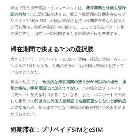
韓国で使う携帯電話・インターネットは、
滞在期間と外国人登録
証の有無
でほぼ選択肢が決まる。数日〜数週間の短期滞在ならプ
リペイドSIMかeSIM、外国人登録証を持つ長期滞在者なら韓国人
と同じ後払い契約や格安SIMが使える。ここでは滞在パターン別
の選び方と、日本へ一時帰国するときの通信手段を整理する。
滞在期間で決まる3つの選択肢
大きく分けて、プリペイド（先払い）契約、後払い契約、Wi-Fiレ
ンタルの3通りがある。判断の分かれ目は外国人登録証を持って
いるかどうかだ。
韓国の制度では、
合法的な滞在期間の残りが60日以内の場合、通
常の後払い携帯電話には加入できない
。この場合はプリペイド
（先払い）契約を利用することになる。また、パスポートで開通
した番号は
90日以内に外国人登録証で名義変更をしないと解約扱
いになる
ため、長期滞在予定なら登録証の取得後に手続きを済ま
せておきたい。
短期滞在：プリペイドSIMとeSIM