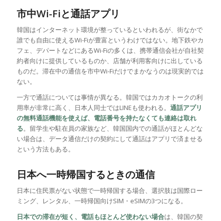
市中Wi-Fiと通話アプリ
韓国はインターネット環境が整っているといわれるが、街なかで
誰でも自由に使えるWi-Fiが豊富というわけではない。地下鉄やカ
フェ、デパートなどにあるWi-Fiの多くは、携帯通信会社が自社契
約者向けに提供しているものか、店舗が利用客向けに出している
ものだ。滞在中の通信を市中Wi-Fiだけでまかなうのは現実的では
ない。
一方で通話については事情が異なる。韓国ではカカオトークの利
用率が非常に高く、日本人同士ではLINEも使われる。
通話アプリ
の無料通話機能を使えば、電話番号を持たなくても連絡は取れ
る
。留学生や駐在員の家族など、韓国国内での通話がほとんどな
い場合は、データ通信だけの契約にして通話はアプリで済ませる
という方法もある。
日本へ一時帰国するときの通信
日本に住民票がない状態で一時帰国する場合、選択肢は国際ロー
ミング、レンタル、一時帰国向けSIM・eSIMの3つになる。
日本での滞在が短く、電話もほとんど使わない場合
は、韓国の契