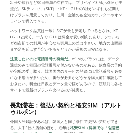
出張や旅行など90日未満の滞在では、プリペイドSIMかeSIMが主
流だ。SKテレコム（SKT）・KT・LG U+の3社がいずれも短期向
けプランを用意しており、仁川・金浦の各空港カウンターやオン
ラインで購入できる。
ネットワーク品質は一般にSKTが最も安定しているとされ、KT、
LG U+と続く。一方でLG U+は料金が安い傾向にあり、ソウルな
ど都市部での利用が中心なら実用上の差は小さい。地方の山間部
まで足を延ばす予定があるかどうかが選択の目安になる。
注意したいのは電話番号の有無だ。
eSIMのプランには、データ
通信のみで韓国の電話番号が付かないものがある。飲食店の予約
や宅配の受け取り、韓国国内のサービス登録には電話番号が必要
になる場面が多いため、番号が必要かどうかを購入前に確認して
おきたい。料金は日数とデータ量で幅があるので、渡航前に各社
サイトで最新のプランを比べるのが確実だ。
長期滞在：後払い契約と格安SIM（アルト
ゥルポン）
外国人登録証があれば、韓国人と同じ条件で後払い契約ができ
る。大手3社の店舗のほか、近年は
格安SIM（韓国では「알뜰폰