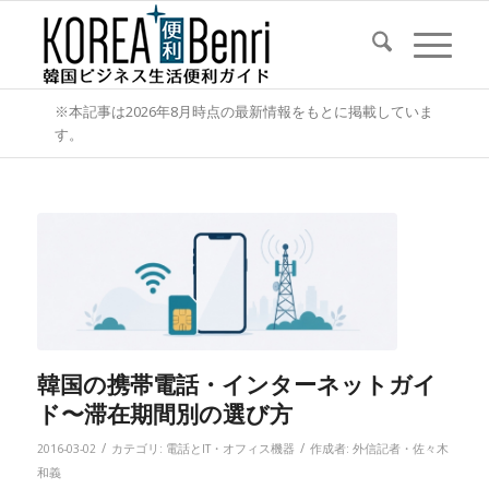
※本記事は2026年8月時点の最新情報をもとに掲載していま
す。
韓国の携帯電話・インターネットガイ
ド〜滞在期間別の選び方
/
/
2016-03-02
カテゴリ:
電話とIT・オフィス機器
作成者:
外信記者・佐々木
和義