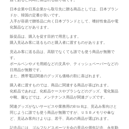
日本企業や日系企業から取引先に贈る商品としては、日本ブラン
ドか、韓国の定番が良いです。
入手が容易で贈答品に向く日本ブランドとして、嗜好性食品や電
化製品などがあります。
販促品は、購入を促す目的で用意します。
購入見込み客に送るものと購入者に渡すものがあります。
見込み客に送る品は、高額でなくても誰でも使う商品が無難で
す。
ボールペンやメモ用紙などの文具や、ティッシュペーパーなどの
日用品が無難です。
また、携帯電話関連のグッズも価格の割に喜ばれます。
購入者に渡すものでは、商品に関連する商品が喜ばれます。
化粧品であれば、化粧品ケースやブラシなどのグッズ、電化製品
や靴、服などでは、メンテナンス用品が関連グッズです。
関連グッズがないサービスや業務用のB to Bは、見込み客向けと
同じように誰でも使う商品が無難ですが、ＵＳＢメモリや傘な
ど、見込み客向けよりは、若干、高めの商品が選ばれます。
記念品には、ゴルフなどスポーツ大会の景品や周年記念、永年勤