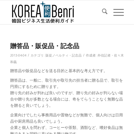
贈答品・販促品・記念品
/
/
2013-04-04
カテゴリ:
販促ノベルティ・記念品
作成者:
外信記者・佐々木
和義
贈答品や販促品などを送る目的と基本的な考え方です。
贈答品は、一般に、取引先や取引先の担当者に贈る品で、取引を
円滑にするために贈ります。
贈り先の好みが判れば良いのですが、贈り先の好みが判らない場
合や贈り先が多数となる場合には、奇をてらうことなく無難な品
を贈ると良いでしょう。
企業向けでしたら事務用品や置物などが無難で、個人向けは日用
品や厨房用品も良いでしょう。
企業と個人を問わず、コーヒーや茶類、酒類など、嗜好食品は無
難であると同時に喜ばれる贈り物です。