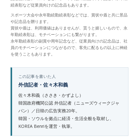
続表彰など従業員向けの記念品もあります。
スポーツ大会や永年勤続勤続表彰などでは、賞状や盾と共に景品
や記念品を贈ります。
賞状や盾は、利用価値はありませんが、貰うと嬉しいもので、永
年勤続表彰は、モチベーションにも繋がります。
永年勤続表彰の副賞や周年記念など、従業員向けの記念品は、社
員のモチベーションにつながるので、客先に配るもの以上に神経
を使うこともあります。
この記事を書いた人
外信記者・佐々木和義
佐々木和義（ささき・かずよし）
韓国政府機関公認 外信記者（ニューズウィークジャ
パン）／日韓の広告実務20年。
韓国・ソウルを拠点に経済・生活全般を取材し、
KOREA Benriを運営・執筆。