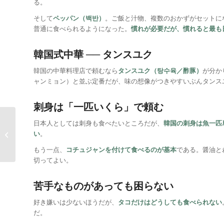
る。
そして
ペッパン（백반）
。ご飯と汁物、複数のおかずがセットに
普通に食べられるようになった。
慣れが必要だが、慣れると最も
韓国式中華 ── タンスユク
韓国の中華料理店で頼むなら
タンスユク（탕수육／酢豚）
が分か
ャンミョン）と並ぶ定番だが、味の想像がつきやすいぶんタンス
刺身は「一匹いくら」で頼む
日本人としては刺身も食べたいところだが、
韓国の刺身は魚一匹
い
。
全羅北道ツアーその２
もう一点、
コチュジャンを付けて食べるのが基本
である。醤油と
切ってよい。
苦手なものがあっても困らない
好き嫌いは少ないほうだが、
タコだけはどうしても食べられない
だ。