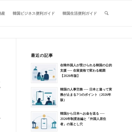
動産
韓国ビジネス便利ガイド
韓国生活便利ガイド
最近の記事
在韓外国人が受けられる韓国の公的
支援 ── 在留資格で変わる範囲
【2026年版】
こ
る
韓国の人事労務 ── 日本と違って実
務が止まる7つのポイント（2026年
版）
韓国から日本へお金を送る ──
っ
2026年制度改編と「外国人居住
者」の落とし穴