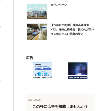
で
タウンページ
【24年目の朗報】韓国高速鉄道
韓
KTX、海外に初輸出 技術のガラパ
ゴス化が生んだ苦難の歴史
広告
合
AD SPACE
この枠に広告を掲載しませんか？