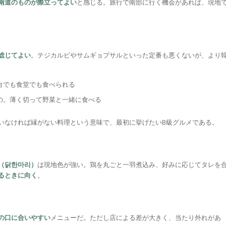
南道のものが際立ってよい
と感じる。旅行で南部に行く機会があれば、現地
総じてよい
。テジカルビやサムギョプサルといった定番も悪くないが、より
台でも食堂でも食べられる
もの。薄く切って野菜と一緒に食べる
いなければ縁がない料理という意味で、最初に挙げたいB級グルメである。
（닭한마리）
は現地色が強い。鶏を丸ごと一羽煮込み、好みに応じてタレを
るときに向く
。
の口に合いやすい
メニューだ。ただし店による差が大きく、当たり外れがあ