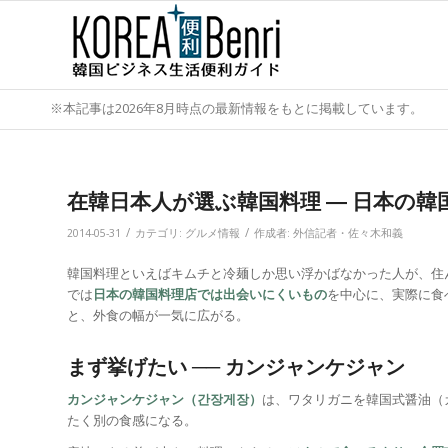
※本記事は2026年8月時点の最新情報をもとに掲載しています。
在韓日本人が選ぶ韓国料理 ― 日本の
/
/
2014-05-31
カテゴリ:
グルメ情報
作成者:
外信記者・佐々木和義
韓国料理といえばキムチと冷麺しか思い浮かばなかった人が、住
では
日本の韓国料理店では出会いにくいもの
を中心に、実際に食
と、外食の幅が一気に広がる。
まず挙げたい ── カンジャンケジャン
カンジャンケジャン（간장게장）
は、ワタリガニを韓国式醤油（
たく別の食感になる。