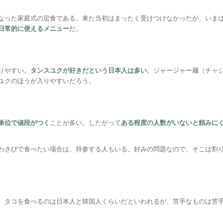
なった家庭式の定食である。来た当初はまったく受けつけなかったが、いま
日常的に使えるメニュー
だ。
りやすい。
タンスユクが好きだという日本人は多い
。ジャージャー麺（チャ
ユクのほうが入りやすいだろう。
単位で値段がつく
ことが多い。したがって
ある程度の人数がいないと頼みに
わさびで食べたい場合は、持参する人もいる。好みの問題なので、そこは割
。タコを食べるのは日本人と韓国人くらいだといわれるが、苦手なものは苦