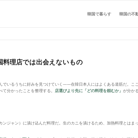
韓国で暮らす
韓国の不
韓国料理店では出会えないもの
んでいるうちに好みを見つけていく——在韓日本人にはよくある道筋だ。こ
べて分かったことを整理する。
店選びより先に「どの料理を頼むか」
が分か
カンジャン）に漬け込んだ料理だ。生のカニを漬けるため、加熱料理とはま