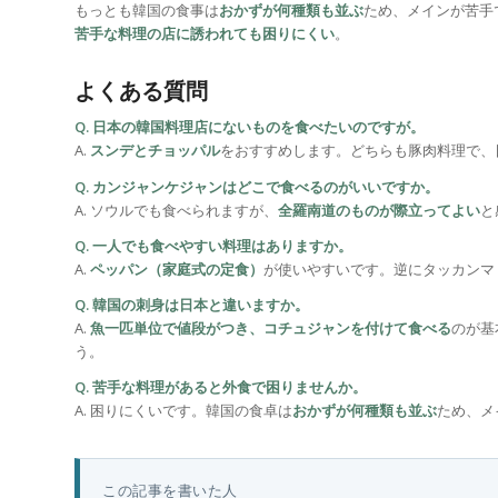
もっとも韓国の食事は
おかずが何種類も並ぶ
ため、メインが苦手
苦手な料理の店に誘われても困りにくい
。
よくある質問
Q. 日本の韓国料理店にないものを食べたいのですが。
A.
スンデとチョッパル
をおすすめします。どちらも豚肉料理で、
Q. カンジャンケジャンはどこで食べるのがいいですか。
A. ソウルでも食べられますが、
全羅南道のものが際立ってよい
と
Q. 一人でも食べやすい料理はありますか。
A.
ペッパン（家庭式の定食）
が使いやすいです。逆にタッカンマ
Q. 韓国の刺身は日本と違いますか。
A.
魚一匹単位で値段がつき、コチュジャンを付けて食べる
のが基
う。
Q. 苦手な料理があると外食で困りませんか。
A. 困りにくいです。韓国の食卓は
おかずが何種類も並ぶ
ため、メ
この記事を書いた人