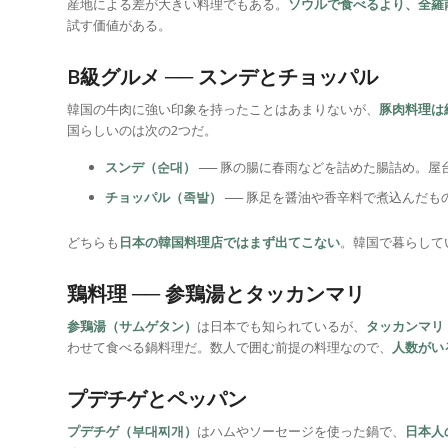
産地による差が大きい料理でもある。
ソウルで食べるより、全羅
試す価値がある。
B級グルメ ── スンデとチョッパル
韓国の牛肉に強い印象を持ったことはあまりないが、
豚肉料理は
国らしいのは次の2つだ。
スンデ（순대）
── 豚の腸に春雨などを詰めた腸詰め。屋
チョッパル（족발）
── 豚足を醤油や香辛料で煮込んだ
どちらも
日本の韓国料理店ではまず出てこない
。韓国で暮らして
鶏料理 ── 参鶏湯とタッカンマリ
参鶏湯（サムゲタン）
は日本でも知られているが、
タッカンマリ
わせて食べる鍋料理だ。数人で囲む前提の料理なので、
人数がい
プデチゲとペッパン
プデチゲ（부대찌개）
はハムやソーセージを使った鍋で、
日本人