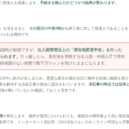
た賃借人を保護します。
手続きを踏んだかどうかで結果が変わります。
）を済ませると、
その翌日の午前0時から
第三者に対して賃借人であることを
けられる権利です。
国国民の制度ですが、
出入国管理法上の「滞在地変更申告」を行った
られます。
引っ越したら、居住地を管轄する出入国・外国人庁で滞在
的保護のない状態で数千万ウォンを預けたままになります。
当日中に効力が生じるため、悪質な家主が届出当日に物件を担保に融資を受け
差を解消する法改正案が国会に提出されていますが、
本記事の時点では従来
関係が動いていないか確認しておくと安全です。
権
が発生します。物件が競売にかけられても、後順位の権利者より先に保証
取得でき、インターネット登記所（인터넷등기소）のオンライン申請なら手