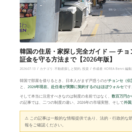
韓国の住居・家探し完全ガイド ― チ
証金を守る方法まで【2026年版】
/
/
2026-07-13
カテゴリ:
不動産探しと契約
,
投資
作成者:
KOREA Benri 編
韓国で部屋を借りるとき、日本人がまず戸惑うのが
チョンセ（伝
と、
2026年現在、赴任者が実際に契約するのはほぼウォルセ
です
そして本当に注意すべきなのは制度の名前ではなく、
数百万円か
の記事では、二つの制度の違い、2026年の市場実態、そして
外国
⚠ この記事は一般的な情報提供であり、法的・行政的な
報をご確認ください。