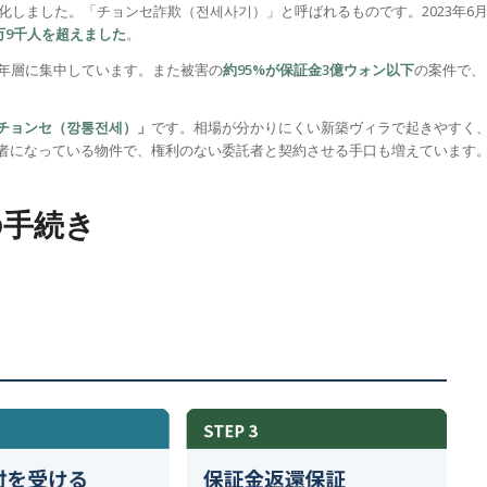
化しました。「チョンセ詐欺（전세사기）」と呼ばれるものです。2023年6
3万9千人を超えました
。
年層に集中しています。また被害の
約95%が保証金3億ウォン以下
の案件で、
チョンセ（깡통전세）」
です。相場が分かりにくい新築ヴィラで起きやすく
者になっている物件で、権利のない委託者と契約させる手口も増えています
の手続き