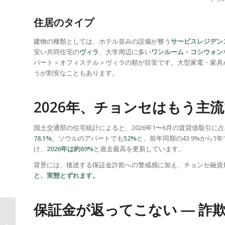
住居のタイプ
建物の種類としては、ホテル並みの設備が整う
サービスレジデン
安い共同住宅の
ヴィラ
、大学周辺に多い
ワンルーム・コシウォン
パート＞オフィステル＞ヴィラの順が目安です。大型家電・家具
うが割安なこともあります。
2026年、チョンセはもう主
国土交通部の住宅統計によると、2026年1〜6月の賃貸借取引
78.1%
。ソウルのアパートでも
52%
と、前年同期の43.9%から1
け、
2026年は約69%
と過去最高を更新しています。
背景には、後述する保証金詐欺への警戒感に加え、チョンセ融資
と、実態とずれます。
保証金が返ってこない ― 詐
韓国の社会保険（４大
保険）完全ガイド ― 健