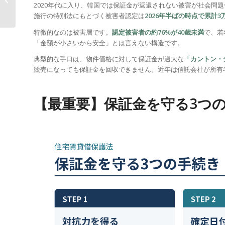
2020年代に入り、韓国では保証金が返還されない被害が社会問題
康保険・�...
施行の特別法にもとづく被害者認定は
2026年半ばの時点で累計
特徴的なのは被害層です。
認定被害者の約76%が40歳未満
で、若
「金額が小さいから安全」とは言えない構造です。
典型的な手口は、物件価格に対して保証金が過大な
「カントン・
競売になっても保証金を回収できません。近年は信託会社が所有
【最重要】保証金を守る3つ