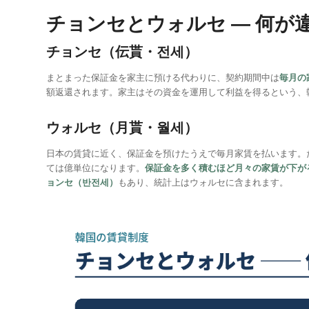
チョンセとウォルセ ― 何が
チョンセ（伝貰・전세）
まとまった保証金を家主に預ける代わりに、契約期間中は
毎月の
額返還されます。家主はその資金を運用して利益を得るという、
ウォルセ（月貰・월세）
日本の賃貸に近く、保証金を預けたうえで毎月家賃を払います。
ては億単位になります。
保証金を多く積むほど月々の家賃が下が
ョンセ（반전세）
もあり、統計上はウォルセに含まれます。