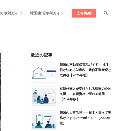
ス便利ガイド
韓国生活便利ガイド
広告掲載
最近の記事
韓国の不動産保有税ガイド ― 6月1
日が決める財産税・総合不動産税と
取得税【2026年版】
在韓外国人が受けられる韓国の公的
支援 ── 在留資格で変わる範囲
【2026年版】
韓国の人事労務 ── 日本と違って実
務が止まる7つのポイント（2026年
版）