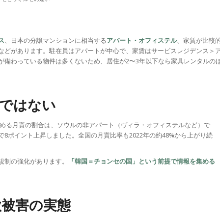
ス
、日本の分譲マンションに相当する
アパート・オフィステル
、家賃が比較
などがあります。駐在員はアパートが中心で、家賃はサービスレジデンス＞
が備わっている物件は多くないため、居住が2〜3年以下なら家具レンタルの
流ではない
に占める月貰の割合は、ソウルの非アパート（ヴィラ・オフィステルなど）で
年で8ポイント上昇しました。全国の月貰比率も2022年の約48%から上がり続
規制の強化があります。
「韓国＝チョンセの国」という前提で情報を集める
欺被害の実態