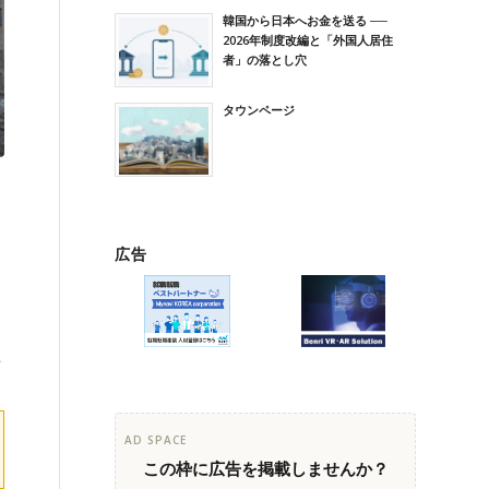
韓国から日本へお金を送る ──
2026年制度改編と「外国人居住
者」の落とし穴
タウンページ
広告
こ
AD SPACE
この枠に広告を掲載しませんか？