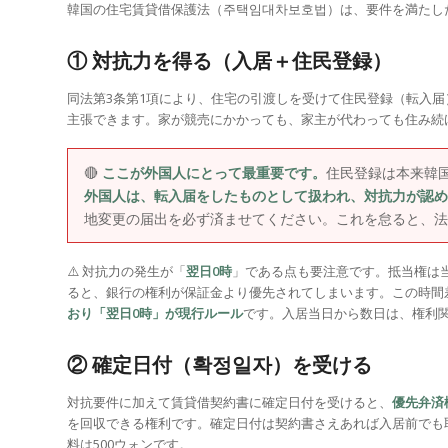
韓国の住宅賃貸借保護法（주택임대차보호법）は、要件を満たし
① 対抗力を得る（入居＋住民登録）
同法第3条第1項により、住宅の引渡しを受けて住民登録（転入届
主張できます。家が競売にかかっても、家主が代わっても住み続
🔴
ここが外国人にとって最重要です。
住民登録は本来韓
外国人は、転入届をしたものとして扱われ、対抗力が認め
地変更の届出を必ず済ませてください。これを怠ると、法
⚠️ 対抗力の発生が「
翌日0時
」である点も要注意です。抵当権は
ると、銀行の権利が保証金より優先されてしまいます。この時間
おり「翌日0時」が現行ルール
です。入居当日から数日は、権利
② 確定日付（확정일자）を受ける
対抗要件に加えて賃貸借契約書に確定日付を受けると、
優先弁済
を回収できる権利です。確定日付は契約書さえあれば入居前でも
料は500ウォンです。