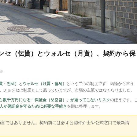
ョンセ（伝貰）とウォルセ（月貰）、契約から保
集部
貰・전세）
と
ウォルセ（月貰・월세）
という二つの制度です。結論から言う
。チョンセは制度として残っていますが、市場の主流ではなくなりました。
ら数千万円になる「保証金（보증금）」が返ってこないリスク
のほうです。
人が保証金を守るために必要な手続き
を順に整理します。
助言ではありません。契約前には必ず公認仲介士や公式窓口で最新情