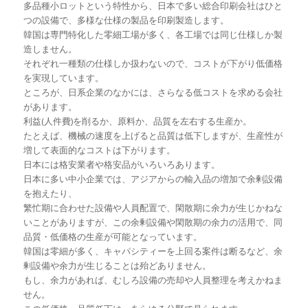
多品種小ロットという特性から、日本で多い総合印刷会社はひと
つの設備で、多様な仕様の製品を印刷製造します。
韓国は専門特化した零細工場が多く、各工場では同じ仕様しか製
造しません。
それぞれ一種類の仕様しか扱わないので、コストが下がり低価格
を実現しています。
ところが、日系企業のなかには、さらなる低コストを求める会社
があります。
利益(人件費)を削るか、原料か、品質を左右する生産か。
たとえば、機械の速度を上げると品質は低下しますが、生産性が
増して表面的なコストは下がります。
日本には格安業者や格安品がいろいろあります。
日本に多い中小企業では、アジアからの輸入品の増加で余剰設備
を抱えたり、
繁忙期に合わせた設備や人員配置で、閑散期に余力が生じかねな
いことがありますが、この余剰設備や閑散期の余力の活用で、同
品質・低価格の生産が可能となっています。
韓国は零細が多く、キャパシティーを上回る案件は断るなど、余
剰設備や余力が生じることは殆どありません。
もし、余力があれば、むしろ設備の売却や人員整理を考えかねま
せん。