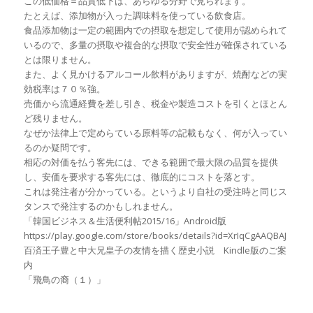
この低価格＝品質低下は、あらゆる分野で見られます。
たとえば、添加物が入った調味料を使っている飲食店。
食品添加物は一定の範囲内での摂取を想定して使用が認められて
いるので、多量の摂取や複合的な摂取で安全性が確保されている
とは限りません。
また、よく見かけるアルコール飲料がありますが、焼酎などの実
効税率は７０％強。
売価から流通経費を差し引き、税金や製造コストを引くとほとん
ど残りません。
なぜか法律上で定めらている原料等の記載もなく、何が入ってい
るのか疑問です。
相応の対価を払う客先には、できる範囲で最大限の品質を提供
し、安価を要求する客先には、徹底的にコストを落とす。
これは発注者が分かっている。というより自社の受注時と同じス
タンスで発注するのかもしれません。
「韓国ビジネス＆生活便利帖2015/16」Android版
https://play.google.com/store/books/details?id=XrIqCgAAQBAJ
百済王子豊と中大兄皇子の友情を描く歴史小説 Kindle版のご案
内
「飛鳥の裔（１）」