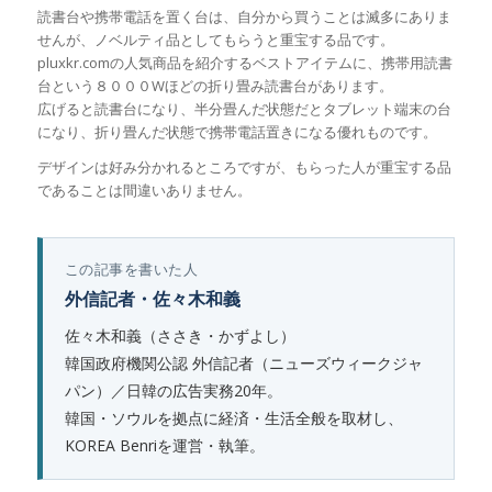
読書台や携帯電話を置く台は、自分から買うことは滅多にありま
せんが、ノベルティ品としてもらうと重宝する品です。
pluxkr.comの人気商品を紹介するベストアイテムに、携帯用読書
台という８０００Wほどの折り畳み読書台があります。
広げると読書台になり、半分畳んだ状態だとタブレット端末の台
になり、折り畳んだ状態で携帯電話置きになる優れものです。
デザインは好み分かれるところですが、もらった人が重宝する品
であることは間違いありません。
この記事を書いた人
外信記者・佐々木和義
佐々木和義（ささき・かずよし）
韓国政府機関公認 外信記者（ニューズウィークジャ
パン）／日韓の広告実務20年。
韓国・ソウルを拠点に経済・生活全般を取材し、
KOREA Benriを運営・執筆。