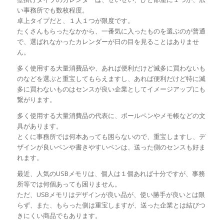
い事務所でも数枚程度。
卓上タイプだと、１人１つが限度です。
たくさんもらったなかから、一番気に入ったものを選ぶのが普通
で、選ばれなかったカレンダーが日の目を見ることはありませ
ん。
多く使用する大量消費品や、あれば便利だけど滅多に買わないも
のなどを選ぶと重宝してもらえますし、あれば便利だけど特に滅
多に買わないものはセンスが良い企業としてイメージアップにも
繋がります。
多く使用する大量消費品の代表に、ボールペンやメモ帳などの文
具があります。
とくに事務所では何本あっても困らないので、重宝しますし、デ
ザインが良いペンや書きやすいペンは、送った側のセンスも好ま
れます。
最近、人気のUSBメモリは、個人は１個あれば十分ですが、事務
所等では何個あっても困りません。
ただ、USBメモリはデザインが良い品が、使い勝手が良いとは限
らず、また、もらった側は重宝しますが、送った企業とは結びつ
きにくい商品でもあります。