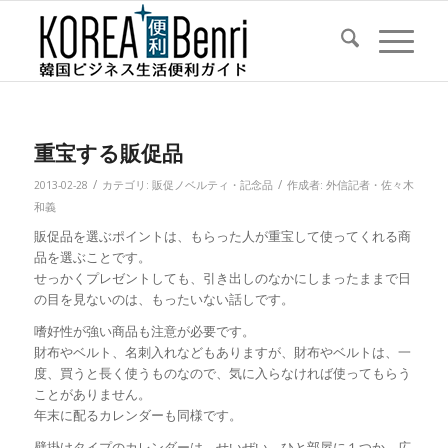
重宝する販促品
/
/
2013-02-28
カテゴリ:
販促ノベルティ・記念品
作成者:
外信記者・佐々木
和義
販促品を選ぶポイントは、もらった人が重宝して使ってくれる商
品を選ぶことです。
せっかくプレゼントしても、引き出しのなかにしまったままで日
の目を見ないのは、もったいない話しです。
嗜好性が強い商品も注意が必要です。
財布やベルト、名刺入れなどもありますが、財布やベルトは、一
度、買うと長く使うものなので、気に入らなければ使ってもらう
ことがありません。
年末に配るカレンダーも同様です。
壁掛けタイプのカレンダーは、せいぜい、ひと部屋に１つか、広