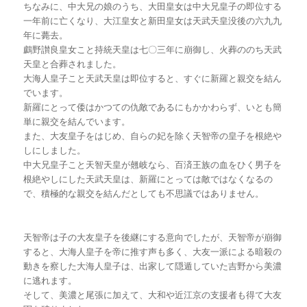
ちなみに、中大兄の娘のうち、大田皇女は中大兄皇子の即位する
一年前に亡くなり、大江皇女と新田皇女は天武天皇没後の六九九
年に薨去。
鸕野讃良皇女こと持統天皇は七〇三年に崩御し、火葬ののち天武
天皇と合葬されました。
大海人皇子こと天武天皇は即位すると、すぐに新羅と親交を結ん
でいます。
新羅にとって倭はかつての仇敵であるにもかかわらず、いとも簡
単に親交を結んでいます。
また、大友皇子をはじめ、自らの妃を除く天智帝の皇子を根絶や
しにしました。
中大兄皇子こと天智天皇が翹岐なら、百済王族の血をひく男子を
根絶やしにした天武天皇は、新羅にとっては敵ではなくなるの
で、積極的な親交を結んだとしても不思議ではありません。
天智帝は子の大友皇子を後継にする意向でしたが、天智帝が崩御
すると、大海人皇子を帝に推す声も多く、大友一派による暗殺の
動きを察した大海人皇子は、出家して隠遁していた吉野から美濃
に逃れます。
そして、美濃と尾張に加えて、大和や近江京の支援者も得て大友