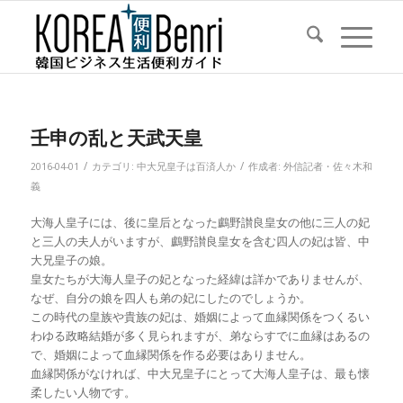
壬申の乱と天武天皇
/
/
2016-04-01
カテゴリ:
中大兄皇子は百済人か
作成者:
外信記者・佐々木和
義
大海人皇子には、後に皇后となった鸕野讃良皇女の他に三人の妃
と三人の夫人がいますが、鸕野讃良皇女を含む四人の妃は皆、中
大兄皇子の娘。
皇女たちが大海人皇子の妃となった経緯は詳かでありませんが、
なぜ、自分の娘を四人も弟の妃にしたのでしょうか。
この時代の皇族や貴族の妃は、婚姻によって血縁関係をつくるい
わゆる政略結婚が多く見られますが、弟ならすでに血縁はあるの
で、婚姻によって血縁関係を作る必要はありません。
血縁関係がなければ、中大兄皇子にとって大海人皇子は、最も懐
柔したい人物です。