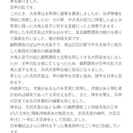
軍を破りました。
壬申の乱です。
このとき、大友軍は太宰府に援軍を要請しましたが、沿岸警備を
理由に拒絶しましたが、その実、中大兄が近江に帰還したあと大
宰府に残った大海人皇子に対する支援だったと推察できます。
即位した天武天皇は大臣をおかずに、皇后鸕野讚良の助けを借り
て親政を行いました。後の持統天皇です。
鸕野讚良の父は中大兄皇子で、母は乙巳の変で中大兄皇子に味方
した蘇我石川麻呂の娘遠智媛。
大海人皇子の妃に鸕野讚良と父母を同じくする大田皇女もいまし
たが、壬申の乱を前に亡くなったため、鸕野讚良が壬申の乱で大
海人皇子を支え、天武天皇即位後に皇后になりました。
帝となった天武天皇は、帝の称号を天皇と改め、国号を日本と定
めます。
内政面では、才能があるものを官吏に登用し、才能があり望む者
があれば婦女であっても宮仕えを許し、また、律令を整え、日本
の正史である日本書紀の編纂を命じました。
律令は、天武天皇のあとを継いだ鸕野讚良こと持統天皇の三年
(六八九年)に飛鳥浄御原令が制定され、文武天皇の御代、大宝元
年(七〇一年)に大宝律令として完成しました。
日本書紀はさらに時代を下った養老四年(七二〇年)に完成してい
ます。