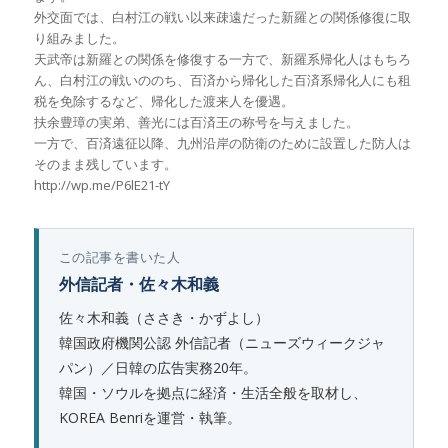
外交面では、白村江の戦い以来疎遠だった新羅との関係修復に取
り組みました。
天武帝は新羅との関係を修復する一方で、新羅系帰化人はもちろ
ん、白村江の戦いののち、百済から帰化した百済系帰化人にも租
税を免除するなど、帰化した渡来人を優遇。
扶余豊璋の実弟、善光には百済王の称号を与えました。
一方で、百済遠征以降、九州沿岸の防衛のために設置した防人は
そのまま残しています。
http://wp.me/P6lE21-tY
この記事を書いた人
外信記者・佐々木和義
佐々木和義（ささき・かずよし）
韓国政府機関公認 外信記者（ニューズウィークジャ
パン）／日韓の広告実務20年。
韓国・ソウルを拠点に経済・生活全般を取材し、
KOREA Benriを運営・執筆。