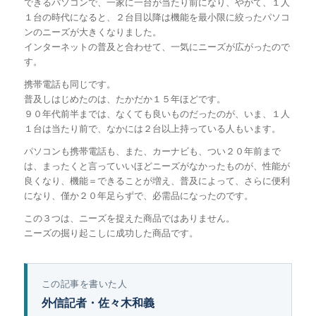
できるパソコンで、一家に一台が当たり前になり、やがて、１人
１台の時代になると、２台目以降は機能を最小限に絞ったパソコ
ンのニーズが大きくなりました。
インターネットの普及と合わせて、一気にニーズが広がったので
す。
携帯電話も同じです。
普及しはじめたのは、たかだか１５年ほどです。
９０年代前半までは、なくても良いものだったのが、いま、１人
１台は当たり前で、なかには２台以上持っている人もいます。
パソコンも携帯電話も、また、カーナビも、つい２０年前まで
は、まったくと言っていいほどニーズがなかったものが、性能が
良くなり、機能＝できることが増え、普及によって、さらに便利
になり、僅か２０年足らずで、必需品になったのです。
この３つは、ニーズを捉えた商品ではありません。
ニーズの掘り起こしに成功した商品です。
この記事を書いた人
外信記者・佐々木和義