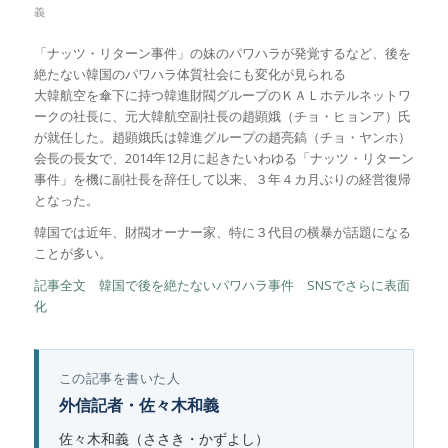
義
「ナッツ・リターン事件」の妹のパワハラが発覚するなど、後を
絶たない韓国のパワハラ体質社会にも変化が見られる
大韓航空を傘下に持つ韓進財閥グループのＫＡＬホテルネットワ
ークの社長に、元大韓航空副社長の趙顕娥（チョ・ヒョンア）氏
が就任した。趙顕娥氏は韓進グループの趙亮鎬（チョ・ヤンホ）
会長の長女で、2014年12月に起きたいわゆる「ナッツ・リターン
事件」を機に副社長を辞任して以来、３年４カ月ぶりの経営復帰
となった。
韓国では近年、財閥オーナー家、特に３代目の横暴が話題になる
ことが多い。
記事全文 韓国で後を絶たないパワハラ事件 SNSでさらに表面
化
この記事を書いた人
外信記者・佐々木和義
佐々木和義（ささき・かずよし）