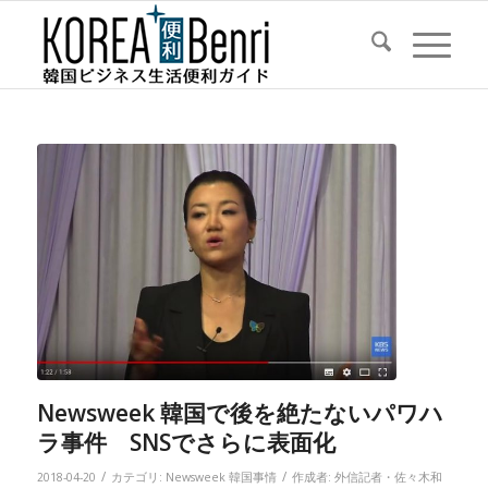
Newsweek 韓国で後を絶たないパワハ
ラ事件 SNSでさらに表面化
/
/
2018-04-20
カテゴリ:
Newsweek 韓国事情
作成者:
外信記者・佐々木和