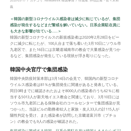
/
/
2020-03-17
カテゴリ:
Newsweek 韓国事情
作成者:
外信記者・佐々木和
義
＜韓国の新型コロナウイルス感染者は減少に転じているが、集団
感染が発生するなどまだ警戒を解いていない。日系企業駐在員に
も大きな影響が出ている……＞
韓国の新型コロナウイルスの新規感染者は2020年2月28日をピー
クに減少に転じたが、100人台まで落ち着いた3月10日にソウル市
九老区で、また16日には京畿道城南市の教会で大量感染が見つか
るなど、集団感染が発生している現状が浮き彫りになった。
韓国中央官庁で集団感染
韓国中央防疫対策本部は3月14日の会見で、韓国内の新型コロナ
ウイルス感染者は81％が集団発生に関連があると発表している。
同日0時までに確認されたおよそ8000人の感染者のうち62％に相
当する5013人が新天地イエス教会と関連しており、3月10日には
ソウル市九老区にある保険会社のコールセンターで集団感染が見
つかった。当該ビルの勤務者82人と家族・友人33人の計115人が
陽性判定を受け、また感染者が訪問した京畿道富川市（プチョ
ン）の教会でも9人の感染が確認された。
集団感染に警戒する韓国 日系企業駐在員は帰国もままならず 記