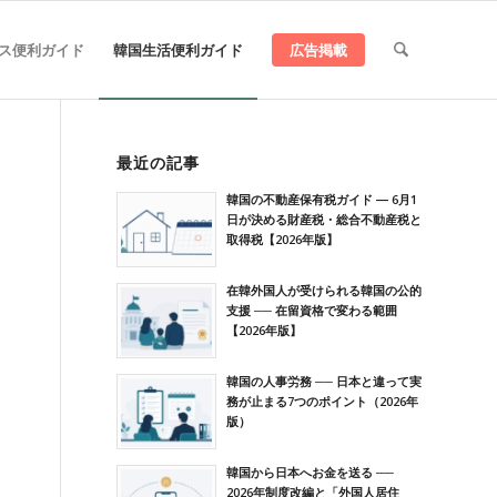
ス便利ガイド
韓国生活便利ガイド
広告掲載
最近の記事
韓国の不動産保有税ガイド ― 6月1
日が決める財産税・総合不動産税と
取得税【2026年版】
在韓外国人が受けられる韓国の公的
支援 ── 在留資格で変わる範囲
【2026年版】
韓国の人事労務 ── 日本と違って実
務が止まる7つのポイント（2026年
版）
韓国から日本へお金を送る ──
2026年制度改編と「外国人居住