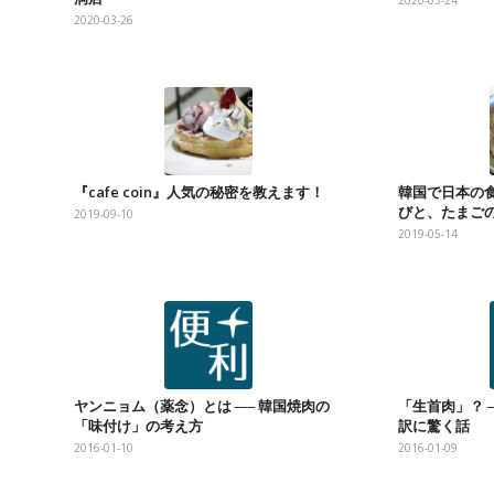
2020-03-24
2020-03-26
『cafe coin』人気の秘密を教えます！
韓国で日本の食
びと、たまご
2019-09-10
2019-05-14
ヤンニョム（薬念）とは ── 韓国焼肉の
「生首肉」？ 
「味付け」の考え方
訳に驚く話
2016-01-10
2016-01-09