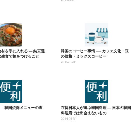
2019-10-21
材を手に入れる ― 納豆選
韓国のコーヒー事情 ── カフェ文化・豆
の生食で気をつけること
の価格・ミックスコーヒー
2016-02-01
── 韓国焼肉メニューの直
在韓日本人が選ぶ韓国料理 ― 日本の韓国
料理店では出会えないもの
2014-05-31