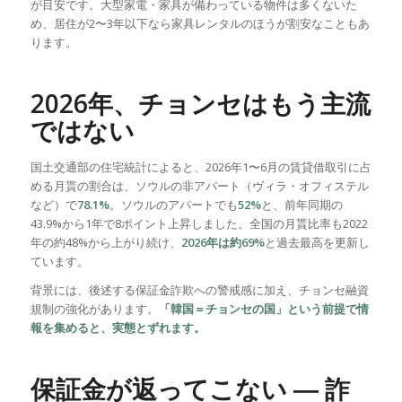
が目安です。大型家電・家具が備わっている物件は多くないた
め、居住が2〜3年以下なら家具レンタルのほうが割安なこともあ
ります。
2026年、チョンセはもう主流
ではない
国土交通部の住宅統計によると、2026年1〜6月の賃貸借取引に占
める月貰の割合は、ソウルの非アパート（ヴィラ・オフィステル
など）で
78.1%
。ソウルのアパートでも
52%
と、前年同期の
43.9%から1年で8ポイント上昇しました。全国の月貰比率も2022
年の約48%から上がり続け、
2026年は約69%
と過去最高を更新し
ています。
背景には、後述する保証金詐欺への警戒感に加え、チョンセ融資
規制の強化があります。
「韓国＝チョンセの国」という前提で情
報を集めると、実態とずれます。
保証金が返ってこない ― 詐