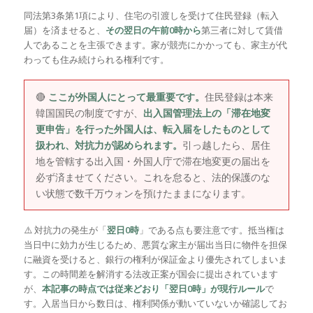
同法第3条第1項により、住宅の引渡しを受けて住民登録（転入
届）を済ませると、
その翌日の午前0時から
第三者に対して賃借
人であることを主張できます。家が競売にかかっても、家主が代
わっても住み続けられる権利です。
🔴
ここが外国人にとって最重要です。
住民登録は本来
韓国国民の制度ですが、
出入国管理法上の「滞在地変
更申告」を行った外国人は、転入届をしたものとして
扱われ、対抗力が認められます。
引っ越したら、居住
地を管轄する出入国・外国人庁で滞在地変更の届出を
必ず済ませてください。これを怠ると、法的保護のな
い状態で数千万ウォンを預けたままになります。
⚠️ 対抗力の発生が「
翌日0時
」である点も要注意です。抵当権は
当日中に効力が生じるため、悪質な家主が届出当日に物件を担保
に融資を受けると、銀行の権利が保証金より優先されてしまいま
す。この時間差を解消する法改正案が国会に提出されています
が、
本記事の時点では従来どおり「翌日0時」が現行ルール
で
す。入居当日から数日は、権利関係が動いていないか確認してお