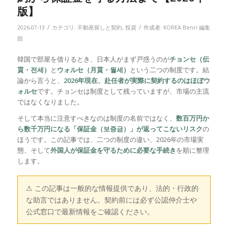
版】
/
/
2026-07-13
カテゴリ:
不動産探しと契約
,
投資
作成者:
KOREA Benri 編集
部
韓国で部屋を借りるとき、日本人がまず戸惑うのが
チョンセ（伝
貰・전세）
と
ウォルセ（月貰・월세）
という二つの制度です。結
論から言うと、
2026年現在、赴任者が実際に契約するのはほぼウ
ォルセ
です。チョンセは制度として残っていますが、市場の主流
ではなくなりました。
そして本当に注意すべきなのは制度の名前ではなく、
数百万円か
ら数千万円になる「保証金（보증금）」が返ってこないリスク
の
ほうです。この記事では、二つの制度の違い、2026年の市場実
態、そして
外国人が保証金を守るために必要な手続き
を順に整理
します。
⚠ この記事は一般的な情報提供であり、法的・行政的
な助言ではありません。契約前には必ず公認仲介士や
公式窓口で最新情報をご確認ください。