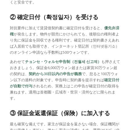
くと安全です。
② 確定日付（확정일자）を受ける
対抗要件に加えて賃貸借契約書に確定日付を受けると、
優先弁済
権
が発生します。物件が競売にかけられても、後順位の権利者よ
り先に保証金を回収できる権利です。確定日付は契約書さえあれ
ば入居前でも取得でき、インターネット登記所（인터넷등기소）
のオンライン申請なら手数料は500ウォンです。
あわせて
チョンセ・ウォルセ申告制（전월세 신고제）
も押さえて
おきましょう。保証金6,000万ウォン超または家賃30万ウォン超
の契約は、
契約から30日以内の申告が義務
で、怠ると100万ウォ
ン以下の過料の対象です。申告時に契約書を提示すれば
確定日付
が自動で付与
されるため、実務上はこの申告が確定日付の取得を
兼ねます。適用は首都圏・広域市・世宗・済州などに限られま
す。
③ 保証金返還保証（保険）に加入する
最も確実な備えです。家主が保証金を返さない場合、保証機関が
先に賃借人へ支払い、後から家主に請求します。運営はHUG（住