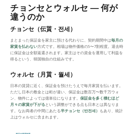
チョンセとウォルセ ― 何が
違うのか
チョンセ（伝貰・전세）
まとまった保証金を家主に預ける代わりに、契約期間中は
毎月の
家賃を払わない
方式です。相場は物件価格の5〜7割程度。退去時
に保証金は全額返還されます。家主はその資金を運用して利益を
得るという、韓国独自の仕組みです。
ウォルセ（月貰・월세）
日本の賃貸に近く、保証金を預けたうえで毎月家賃を払います。
ただし日本の敷金とは桁が違い、保証金は数百万〜数千万ウォ
ン、物件によっては億単位になります。
保証金を多く積むほど
月々の家賃が下がる
という調整ができる点も日本とは異なりま
す。なお両者の中間にあたる
半チョンセ（반전세）
もあり、統計
上はウォルセに含まれます。