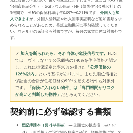
宅都市保証公社）・SGIソウル保証・HF（韓国住宅金融公社）の
3機関で、HUGの保証料率は年0.097〜0.211%です。
外国人も加
入できます
が、外国人登録証や出入国事実証明など追加書類を求
められることがあるため、委託金融機関に事前確認してくださ
い。ウォルセの保証金も対象ですが、毎月の家賃自体は対象外で
す。
📌
加入を断られたら、それ自体が危険信号です。
HUG
では、ヴィラなどで公示価格の140%を住宅価格と認定
し、これに担保認定比率90%を掛けた
「公示価格の
126%以内」
という基準があります。また先順位債権と
保証金の合計が住宅価格の90%を超える物件も対象外
です。
「保険に入れない物件」は「専門機関がリスク
が高いと判断した物件」
だと考えてください。
契約前に必ず確認する書類
登記簿謄本（등기부등본）
― 先順位の抵当権（근저당
권）・仮差押えの設定額を数字で確認。物件価格に対して