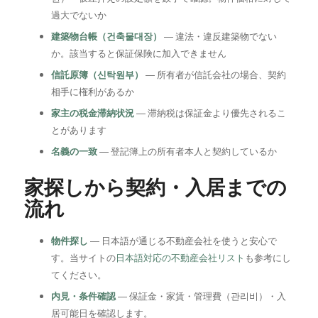
過大でないか
建築物台帳（건축물대장）
― 違法・違反建築物でない
か。該当すると保証保険に加入できません
信託原簿（신탁원부）
― 所有者が信託会社の場合、契約
相手に権利があるか
家主の税金滞納状況
― 滞納税は保証金より優先されるこ
とがあります
名義の一致
― 登記簿上の所有者本人と契約しているか
家探しから契約・入居までの
流れ
物件探し
― 日本語が通じる不動産会社を使うと安心で
す。当サイトの
日本語対応の不動産会社リスト
も参考にし
てください。
内見・条件確認
― 保証金・家賃・管理費（관리비）・入
居可能日を確認します。