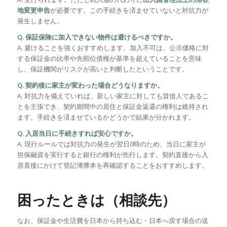
地変更申告
が必要です。この手続きを済ませていないと対抗力が
発生しません。
Q. 保証保険に加入できない物件は避けるべきですか。
A. 避けることを強くおすすめします。加入不可は、公示価格に対
する保証金の比率や先順位債権が基準を超えていることを意味
し、保証機関がリスクが高いと判断したということです。
Q. 契約後に家主が変わった場合どうなりますか。
A. 対抗力を備えていれば、新しい家主に対しても賃借人であるこ
とを主張でき、契約期間中の居住と保証金返還の権利は維持され
ます。手続きを済ませているかどうかで結果が分かれます。
Q. 入居当日に手続きすれば安心ですか。
A. 現行ルールでは対抗力の発生が翌日0時のため、当日に家主が
担保融資を実行すると銀行の権利が先行します。契約直後から入
居直後にかけて登記簿謄本を再確認することをおすすめします。
困ったときは（相談先）
なお、保証金や生活費を日本から持ち込む・日本へ戻す場合の送