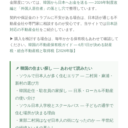
金限度については、
韓国から日本へお金を送る ── 2026年制度改
編と「外国人居住者」の落とし穴
で整理しています。
契約や保証金のトラブルに不安がある場合は、日本語が通じる不
動産会社や専門家に相談するのが安心です。当サイトでは
日本語
対応の不動産会社
をご紹介しています。
▶ 購入を検討する場合は、毎年かかる保有税もあわせて確認して
ください。
韓国の不動産保有税ガイド ― 6月1日が決める財産
税・総合不動産税と取得税【2026年版】
📌 韓国の住まい探し ── あわせて読みたい
・
ソウルで日本人が多く住むエリア ― 二村洞・麻浦・
新村の選び方
・
韓国赴任・駐在員の家探し ― 日系・ローカル不動産
の使い分け
・
ソウル日本人学校とスクールバス ― 子どもの通学で
住む場所が決まる理由
・
東部二村洞はなぜ日本人の街になったのか ― 半世紀
の経緯といまの暮らし