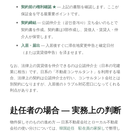
契約前の権利確認 ★
― 上記の書類を確認します。ここが
保証金を守る最重要ポイントです。
契約締結
― 公認仲介士（공인중개사）立ち会いのもとで
契約書を作成。契約書は3部作成し、賃借人・賃貸人・仲
介人が保管します。
入居・届出
― 入居後すぐに滞在地変更申告と確定日付
（または賃貸借申告）を済ませます。
なお、法律上の賃貸借を仲介できるのは公認仲介士（日本の宅建
業に相当）です。日系の「不動産コンサルタント」を利用する場
合、法律上の契約は公認仲介士が行い、コンサルタント会社とは
別契約になりますが、入居後のトラブル対応窓口になってくれる
利点があります。
赴任者の場合 ― 実務上の判断
物件探しそのものの進め方 ― 日系不動産会社とローカル不動産
会社の使い分けについては、
韓国赴任 駐在員の家探し
で整理し