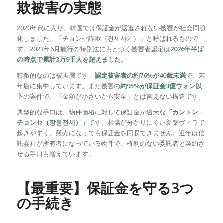
欺被害の実態
2020年代に入り、韓国では保証金が返還されない被害が社会問題
化しました。「チョンセ詐欺（전세사기）」と呼ばれるもので
す。2023年6月施行の特別法にもとづく被害者認定は
2026年半ば
の時点で累計3万9千人を超えました
。
特徴的なのは被害層です。
認定被害者の約76%が40歳未満
で、若
年層に集中しています。また被害の
約95%が保証金3億ウォン以
下
の案件で、「金額が小さいから安全」とは言えない構造です。
典型的な手口は、物件価格に対して保証金が過大な
「カントン・
チョンセ（깡통전세）」
です。相場が分かりにくい新築ヴィラで
起きやすく、競売になっても保証金を回収できません。近年は信
託会社が所有者になっている物件で、権利のない委託者と契約さ
せる手口も増えています。
【最重要】保証金を守る3つ
の手続き