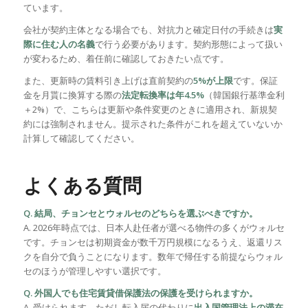
ています。
会社が契約主体となる場合でも、対抗力と確定日付の手続きは
実
際に住む人の名義
で行う必要があります。契約形態によって扱い
が変わるため、着任前に確認しておきたい点です。
また、更新時の賃料引き上げは直前契約の
5%が上限
です。保証
金を月貰に換算する際の
法定転換率は年4.5%
（韓国銀行基準金利
＋2%）で、こちらは更新や条件変更のときに適用され、新規契
約には強制されません。提示された条件がこれを超えていないか
計算して確認してください。
よくある質問
Q. 結局、チョンセとウォルセのどちらを選ぶべきですか。
A. 2026年時点では、日本人赴任者が選べる物件の多くがウォルセ
です。チョンセは初期資金が数千万円規模になるうえ、返還リス
クを自分で負うことになります。数年で帰任する前提ならウォル
セのほうが管理しやすい選択です。
Q. 外国人でも住宅賃貸借保護法の保護を受けられますか。
A. 受けられます。ただし転入届の代わりに
出入国管理法上の滞在