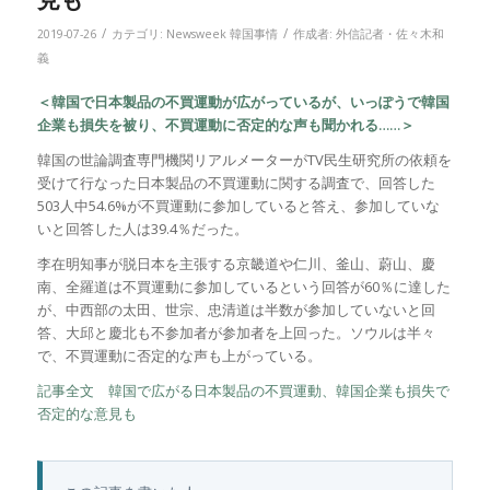
/
/
2019-07-26
カテゴリ:
Newsweek 韓国事情
作成者:
外信記者・佐々木和
義
＜韓国で日本製品の不買運動が広がっているが、いっぽうで韓国
企業も損失を被り、不買運動に否定的な声も聞かれる……＞
韓国の世論調査専門機関リアルメーターがTV民生研究所の依頼を
受けて行なった日本製品の不買運動に関する調査で、回答した
503人中54.6%が不買運動に参加していると答え、参加していな
いと回答した人は39.4％だった。
李在明知事が脱日本を主張する京畿道や仁川、釜山、蔚山、慶
南、全羅道は不買運動に参加しているという回答が60％に達した
が、中西部の太田、世宗、忠清道は半数が参加していないと回
答、大邱と慶北も不参加者が参加者を上回った。ソウルは半々
で、不買運動に否定的な声も上がっている。
記事全文 韓国で広がる日本製品の不買運動、韓国企業も損失で
否定的な意見も