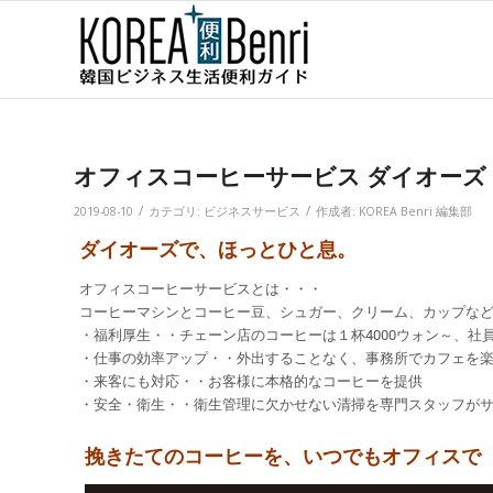
オフィスコーヒーサービス ダイオーズ（Dai
/
/
2019-08-10
カテゴリ:
ビジネスサービス
作成者:
KOREA Benri 編集部
ダイオーズで、ほっとひと息。
オフィスコーヒーサービスとは・・・
コーヒーマシンとコーヒー豆、シュガー、クリーム、カップな
・福利厚生・・チェーン店のコーヒーは１杯4000ウォン～、社
・仕事の効率アップ・・外出することなく、事務所でカフェを
・来客にも対応・・お客様に本格的なコーヒーを提供
・安全・衛生・・衛生管理に欠かせない清掃を専門スタッフが
挽きたてのコーヒーを、いつでもオフィスで