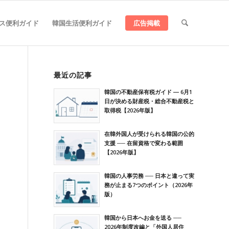
ス便利ガイド
韓国生活便利ガイド
広告掲載
最近の記事
韓国の不動産保有税ガイド ― 6月1
日が決める財産税・総合不動産税と
取得税【2026年版】
在韓外国人が受けられる韓国の公的
支援 ── 在留資格で変わる範囲
【2026年版】
韓国の人事労務 ── 日本と違って実
務が止まる7つのポイント（2026年
版）
韓国から日本へお金を送る ──
2026年制度改編と「外国人居住