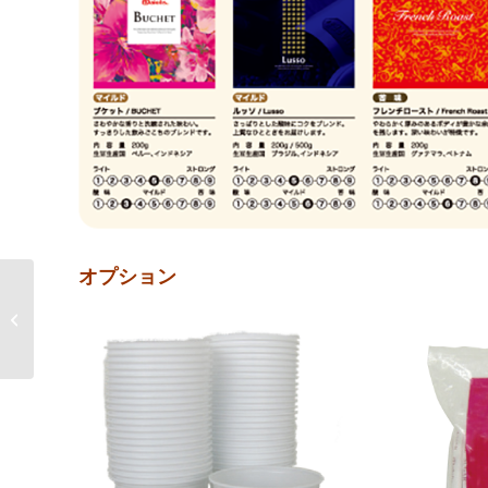
オプション
「ボイコットジャパ
ン」、韓国の日本製品
不買運動は過...