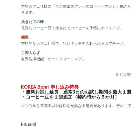
本格カフェ仕様の「全自動エスプレッスコーヒーマシン」挽き
きます。
挽きたての味
良質なコーヒー豆で挽きたてコーヒーを手軽にオフィスで。
簡単
本格的なカフェ仕様で、ワンタッチで入れられるカプチーノ。
手間入らず
自動洗浄機能「オートクリーニング」
まずは無
KOREA Benri 申し込み特典
・無料お試し延長 通常3日のお試し期間を最大１
・コーヒー豆を１袋追加（契約時から６か月）
※ソウルと首都園以外は対応が異なる場合があります。予めご
[vfb id=3]