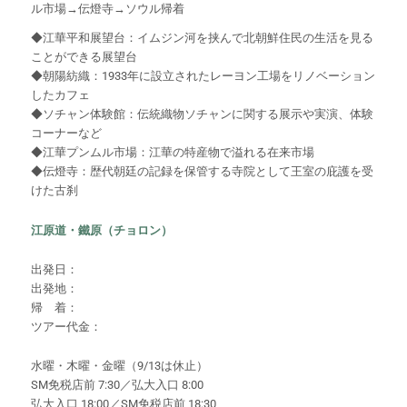
ル市場→伝燈寺→ソウル帰着
◆江華平和展望台：イムジン河を挟んで北朝鮮住民の生活を見る
ことができる展望台
◆朝陽紡織：1933年に設立されたレーヨン工場をリノベーション
したカフェ
◆ソチャン体験館：伝統織物ソチャンに関する展示や実演、体験
コーナーなど
◆江華プンムル市場：江華の特産物で溢れる在来市場
◆伝燈寺：歴代朝廷の記録を保管する寺院として王室の庇護を受
けた古刹
江原道・鐵原（チョロン）
出発日：
出発地：
帰 着：
ツアー代金：
水曜・木曜・金曜（9/13は休止）
SM免税店前 7:30／弘大入口 8:00
弘大入口 18:00／SM免税店前 18:30