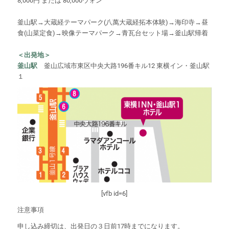
8,000円 または 80,000ウォン
釜山駅→大蔵経テーマパーク(八萬大蔵経拓本体験)→海印寺→昼
食(山菜定食)→映像テーマパーク→青瓦台セット場→釜山駅帰着
＜出発地＞
釜山駅
釜山広域市東区中央大路196番キル12 東横イン・釜山駅
１
[vfb id=6]
注意事項
申し込み締切は、出発日の３日前17時までになります。