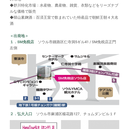
◆舒川特化市場：水産物、農産物、雑貨、衣類などをリーズナブ
ルな価格で販売
◆韓山素麹酒：百済王室で飲まれていた特産品で朝鮮王朝４大名
酒
＜出発地＞
１．SM免税店
ソウル市鍾路区仁寺洞5ギル41 / SM免税店正門
左側
２．弘大入口
ソウル市麻浦区楊花路127、チョムダンビル１Ｆ