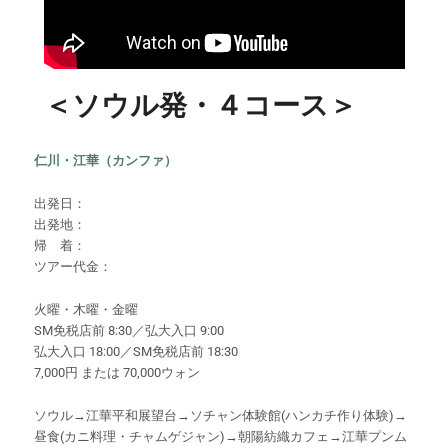
＜ソウル発・４コース＞
仁川・江華（カンファ）
出発日：
出発地：
帰 着：
ツアー代金：
火曜・木曜・金曜
SM免税店前 8:30／弘大入口 9:00
弘大入口 18:00／SM免税店前 18:30
7,000円 または 70,000ウォン
ソウル→江華平和展望台→ソチャン体験館(ハンカチ作り体験)→
昼食(カニ料理・チャムゲジャン)→朝陽紡織カフェ→江華プンム