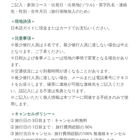
ご記入：参加コース・出発日・出発地(ソウル)・英字氏名・連絡
先・性別・生年月日（旅行保険加入のため）
＜現地決済＞
日本語ガイドに現金またはカードでお支払いください。
＜注意事項＞
※最少催行人員は３名です。最少催行人員に達しない場合は中止
となります。ご了承ください。
※日程および食事メニューは現地の事情で変更となる場合があり
ます。
※交通状況により到着時間が遅くなることがあります。
※最少催行人員に達しない場合、メールまたは電話番号にテキス
トをお送りします。確実に連絡が可能な連絡先をご記入くださ
い。誤記入による不達は免責となります。
※ご記入いただく個人情報は本ツアーに関連する手続きのみで使
用します。
＜キャンセルポリシー＞
➀ 旅行日の 3日前まで：キャンセル料無料
➁ 旅行日の 1日前まで： 旅行費用総額の 50%
➂ 旅行当日キャンセル : 旅行費用総額の100% 無連絡キャンセル