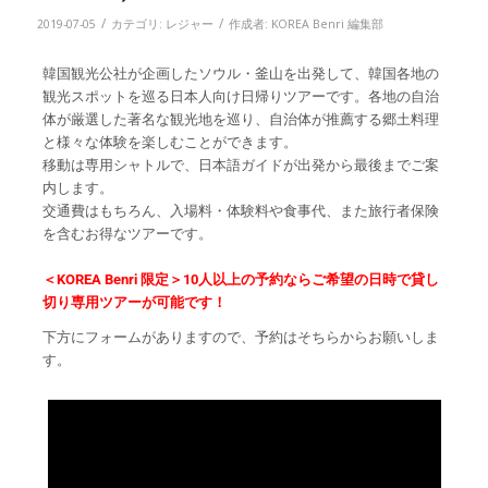
/
/
2019-07-05
カテゴリ:
レジャー
作成者:
KOREA Benri 編集部
韓国観光公社が企画したソウル・釜山を出発して、韓国各地の
観光スポットを巡る日本人向け日帰りツアーです。各地の自治
体が厳選した著名な観光地を巡り、自治体が推薦する郷土料理
と様々な体験を楽しむことができます。
移動は専用シャトルで、日本語ガイドが出発から最後までご案
内します。
交通費はもちろん、入場料・体験料や食事代、また旅行者保険
を含むお得なツアーです。
＜KOREA Benri 限定＞10人以上の予約ならご希望の日時で貸し
切り専用ツアーが可能です！
下方にフォームがありますので、予約はそちらからお願いしま
す。