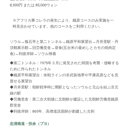
8,500円 または 85,000ウォン
※アフリカ豚コレラの発生により、鐡原コースのみ実施を一
時見合わせています。他のコースをご利用ください。
ソウル→狐石亭と第二トンネル→鐵原平和展望台→月井里駅・丹
頂鶴展示館→旧労働党舎→昼食(五台米の釜めしとカモの焼肉定
食)→到彼岸師→ソウル帰着
◆第二トンネル：1975年３月に発見された韓国を奇襲・侵略する
ために作られたトンネル
◆鐵原平和展望台：休戦ラインの非武装地帯や平康高原などを見
渡せる展望台
◆月井里駅：朝鮮戦争時に廃駅となったソウルと元山を結ぶ京元
線の駅
◆労働党舎：第二次大戦後に北朝鮮が建設した北朝鮮労働党鐵原
郡党舎
◆到彼岸師：865年、高僧道詵国師が創建した古刹
忠清南道・扶余（プヨ）