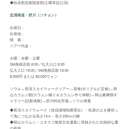
◆扶余郡忠南国楽団(土曜常設公演)
忠清南道・舒川（ソチョン）
出発日：
出発地：
帰 着：
ツアー代金：
火曜・水曜・土曜
SM免税店前 8:00／弘大入口 8:30
弘大入口 18:00／SM免税店前 18:30
8,000円 または 80,000ウォン
ソウル→長項スカイウォークツアー→昼食(ボリグルビ定食)→韓
山カラムシ館(カラムシ織り＆カラムシ作り体験)→韓山素麹酒ギ
ャラリー(試飲体験)→舒川特化市場→ソウル帰着
◆長項スカイウォーク［伎伐浦海戦展望台］：松原の上を横切っ
て海につながる高さ15ｍ・長さ250ｍの橋
◆韓山カラムシ：ユネスコ無形文化遺産に登録された伝統的な夏
の布地