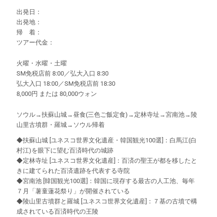
出発日：
出発地：
帰 着：
ツアー代金：
火曜・水曜・土曜
SM免税店前 8:00／弘大入口 8:30
弘大入口 18:00／SM免税店前 18:30
8,000円 または 80,000ウォン
ソウル→扶蘇山城→昼食(三色ご飯定食)→定林寺址→宮南池→陵
山里古墳群・羅城→ソウル帰着
◆扶蘇山城 [ユネスコ世界文化遺産・韓国観光100選]：白馬江(白
村江)を眼下に望む百済時代の城跡
◆定林寺址 [ユネスコ世界文化遺産]：百済の聖王が都を移したと
きに建てられた百済遺跡を代表する寺院
◆宮南池 [韓国観光100選]：韓国に現存する最古の人工池、毎年
７月「薯童蓮花祭り」が開催されている
◆陵山里古墳群と羅城 [ユネスコ世界文化遺産]：７基の古墳で構
成されている百済時代の王陵