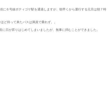
0分頃に６号線ポティゴゲ駅を通過しますが、朝早くから運行する元旦は朝７時
分ほど待って来たバスは満員で乗れず。。
直前に日が昇りはじめてしまいましたが、無事に拝むことができました。