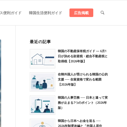
ス便利ガイド
韓国生活便利ガイド
広告掲載
最近の記事
韓国の不動産保有税ガイド ― 6月1
日が決める財産税・総合不動産税と
取得税【2026年版】
在韓外国人が受けられる韓国の公的
支援 ── 在留資格で変わる範囲
【2026年版】
韓国の人事労務 ── 日本と違って実
務が止まる7つのポイント（2026年
版）
韓国から日本へお金を送る ──
2026年制度改編と「外国人居住