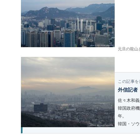
元旦の龍山
この記事を
外信記者
佐々木和義
韓国政府機
年。
韓国・ソウ