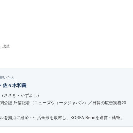
と瑞草
書いた人
・佐々木和義
（ささき・かずよし）
関公認 外信記者（ニューズウィークジャパン）／日韓の広告実務20
ルを拠点に経済・生活全般を取材し、KOREA Benriを運営・執筆。