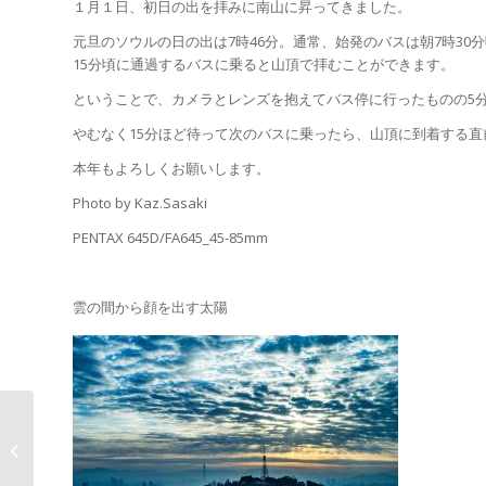
１月１日、初日の出を拝みに南山に昇ってきました。
元旦のソウルの日の出は7時46分。通常、始発のバスは朝7時3
15分頃に通過するバスに乗ると山頂で拝むことができます。
ということで、カメラとレンズを抱えてバス停に行ったものの5
やむなく15分ほど待って次のバスに乗ったら、山頂に到着する
本年もよろしくお願いします。
Photo by Kaz.Sasaki
PENTAX 645D/FA645_45-85mm
雲の間から顔を出す太陽
Newsweek 日韓関係の
悪化が懸念されるが、
韓国の世論は冷...