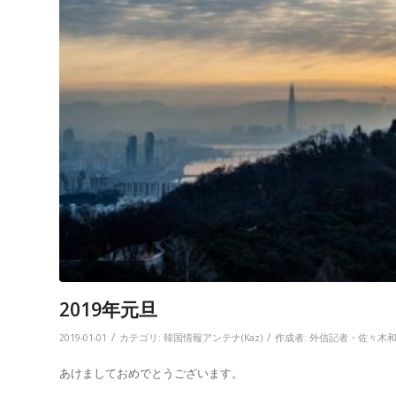
2019年元旦
/
/
2019-01-01
カテゴリ:
韓国情報アンテナ(Kaz)
作成者:
外信記者・佐々木
あけましておめでとうございます。