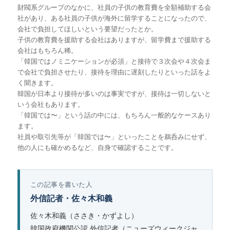
財閥系グループのなかに、社員の子供の教育費を全額補助する会
社があり、ある社員の子供が海外に留学することになったので、
会社で負担してほしいという要望だったとか。
子供の教育費を援助する会社はありますが、留学費まで援助する
会社はもちろん稀。
「韓国ではノミニケーションが必須」と接待で３次会や４次会ま
で会社で負担させたり、接待を理由に遅刻したりといった話をよ
く聞きます。
韓国が日本より接待が多いのは事実ですが、接待は一切しないと
いう会社もあります。
「韓国では〜」という話の中には、もちろん一般的なケースあり
ます。
社員や取引先等が「韓国では〜」といったことを鵜呑みにせず、
他の人にも確かめるなど、自身で確認することです。
この記事を書いた人
外信記者・佐々木和義
佐々木和義（ささき・かずよし）
韓国政府機関公認 外信記者（ニューズウィークジャ