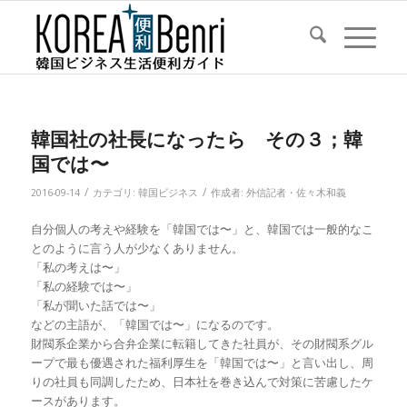
韓国社の社長になったら その３；韓
国では〜
/
/
2016-09-14
カテゴリ:
韓国ビジネス
作成者:
外信記者・佐々木和義
自分個人の考えや経験を「韓国では〜」と、韓国では一般的なこ
とのように言う人が少なくありません。
「私の考えは〜」
「私の経験では〜」
「私が聞いた話では〜」
などの主語が、「韓国では〜」になるのです。
財閥系企業から合弁企業に転籍してきた社員が、その財閥系グル
ープで最も優遇された福利厚生を「韓国では〜」と言い出し、周
りの社員も同調したため、日本社を巻き込んで対策に苦慮したケ
ースがあります。