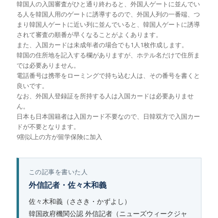
韓国人の入国審査がひと通り終わると、外国人ゲートに並んでい
る人を韓国人用のゲートに誘導するので、外国人列の一番端、つ
まり韓国人ゲートに近い列に並んでいると、韓国人ゲートに誘導
されて審査の順番が早くなることがよくあります。
また、入国カードは未成年者の場合でも1人1枚作成します。
韓国の住所地を記入する欄がありますが、ホテル名だけで住所ま
では必要ありません。
電話番号は携帯をローミングで持ち込む人は、その番号を書くと
良いです。
なお、外国人登録証を所持する人は入国カードは必要ありませ
ん。
日本も日本国籍者は入国カード不要なので、日韓双方で入国カー
ドが不要となります。
9割以上の方が留学保険に加入
この記事を書いた人
外信記者・佐々木和義
佐々木和義（ささき・かずよし）
韓国政府機関公認 外信記者（ニューズウィークジャ