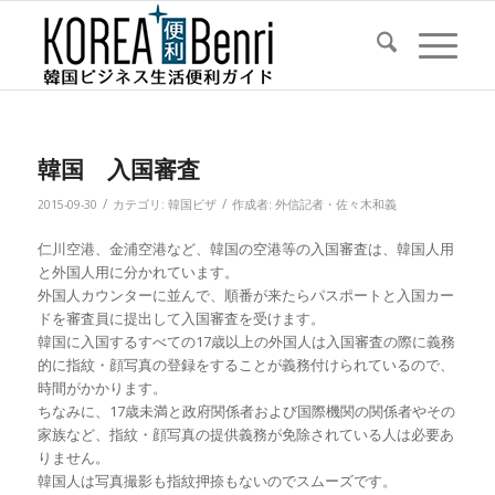
韓国 入国審査
/
/
2015-09-30
カテゴリ:
韓国ビザ
作成者:
外信記者・佐々木和義
仁川空港、金浦空港など、韓国の空港等の入国審査は、韓国人用
と外国人用に分かれています。
外国人カウンターに並んで、順番が来たらパスポートと入国カー
ドを審査員に提出して入国審査を受けます。
韓国に入国するすべての17歳以上の外国人は入国審査の際に義務
的に指紋・顔写真の登録をすることが義務付けられているので、
時間がかかります。
ちなみに、17歳未満と政府関係者および国際機関の関係者やその
家族など、指紋・顔写真の提供義務が免除されている人は必要あ
りません。
韓国人は写真撮影も指紋押捺もないのでスムーズです。