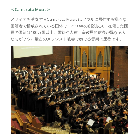
＜Camarata Music＞
メサイアを演奏するCamarata Music はソウルに居住する様々な
国籍者で構成されている団体で、2009年の創設以来、在籍した団
員の国籍は100カ国以上。国籍や人種、宗教思想信条が異なる人
たちがソウル最古のメソジスト教会で奏でる音楽は圧巻です。