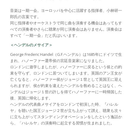
音楽は一期一会。ヨーロッパを中心に活躍する指揮者、小林研一
郎氏の言葉です。
同じ指揮者やオーケストラで同じ曲を演奏する機会はあってもす
べての演奏者やさらに聴衆が同じ演奏会はありません。演奏会は
すべて「一期一会」だと氏はいいます。
＜ヘンデルのメサイア＞
George Frederic Handel（G.F.ヘンデル）は1685年にドイツで生
まれ、ハノーファー選帝侯の宮廷音楽家になりました。
ロンドンに遊学しましたが、ハノーファーに戻るという侯との約
束を守らず、ロンドンに居ついてしまいます。英国のアン王女が
亡くなると、ハノーファー侯がジョージ１世として英国王に迎え
られますが、侯が約束を違えたヘンデルを咎めることはなく、ヘ
ンデルはジョージ１世の許しを得てハノーファーに一時帰国した
後、英国に帰化します。
ヘンデルの代表曲メサイアをロンドンで初演した時、『ハレル
ヤ」を聴いた国王ジョージ２世が立ち上がって讃え、聴衆も次々
に立ち上がってスタンディングオベーションをしたという逸話か
ら、「ハレルヤ」の演奏時に起立する習慣が生まれました。