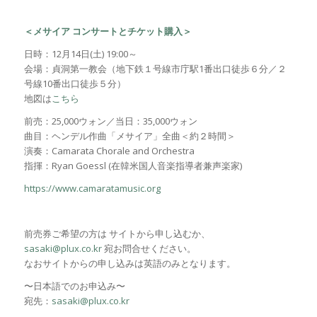
＜メサイア コンサートとチケット購入＞
日時：12月14日(土) 19:00～
会場：貞洞第一教会（地下鉄１号線市庁駅1番出口徒歩６分／２
号線10番出口徒歩５分）
地図は
こちら
前売：25,000ウォン／当日：35,000ウォン
曲目：ヘンデル作曲「メサイア」全曲＜約２時間＞
演奏：Camarata Chorale and Orchestra
指揮：Ryan Goessl (在韓米国人音楽指導者兼声楽家)
https://www.camaratamusic.org
前売券ご希望の方は サイトから申し込むか、
sasaki@plux.co.kr
宛お問合せください。
なおサイトからの申し込みは英語のみとなります。
〜日本語でのお申込み〜
宛先：
sasaki@plux.co.kr