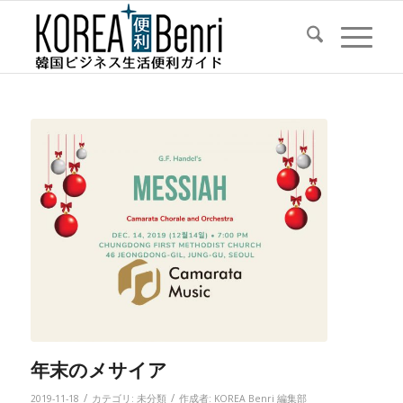
年末のメサイア
/
/
2019-11-18
カテゴリ:
未分類
作成者:
KOREA Benri 編集部