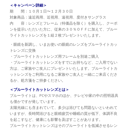
＜キャンペーン詳細＞
期 間：１０月１日〜１２月３０日
対象商品：遠近両用、近視用、遠視用、度付きサングラス
内 容：レンズとフレーム（特価品を除く）を購入し、クーポ
ンを提示いただいた方に、従来の３０％ＯＦＦに加えて、ブルー
ライトカットレンズを１組２枚プレゼントいたします。
・眼鏡を新調し、いまお使いの眼鏡のレンズをブルーライトカッ
トレンズに交換
・ブルーライトカットレンズ用フレームを別途ご購入
・ブルーライトカットレンズをすでにお持ちなど、ご入用でない
方は、ご家族やご友人にプレゼントいたします。ブルーライトカ
ットレンズをご利用になるご家族やご友人と一緒にご来店くださ
るか、処方箋をご持参ください。
＜ブルーライトカットレンズとは＞
ブルーライトは、PCやスマホのほか、テレビや家の中の照明器具
も僅かですが発しています。
太陽光線にも含まれていて、多少は浴びても問題ないといわれて
いますが、長時間浴びると眼精疲労や睡眠の質が低下、体調不良
を起こすなど、健康にも影響を及ぼすことがあります。
ブルーライトカットレンズはそのブルーライトを低減させるレン