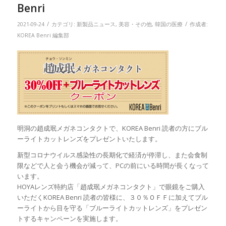
Benri
/
/
2021-09-24
カテゴリ:
新製品ニュース
,
美容・その他
,
韓国の医療
作成者:
KOREA Benri 編集部
明洞の趙成珉メガネコンタクトで、KOREA Benri 読者の方にブル
ーライトカットレンズをプレゼントいたします。
新型コロナウイルス感染性の長期化で経済が停滞し、また会食制
限などで人と会う機会が減って、PCの前にいる時間が長くなって
います。
HOYAレンズ特約店「趙成珉メガネコンタクト」で眼鏡をご購入
いただくKOREA Benri 読者の皆様に、３０％ＯＦＦに加えてブル
ーライトから目を守る「ブルーライトカットレンズ」をプレゼン
トするキャンペーンを実施します。