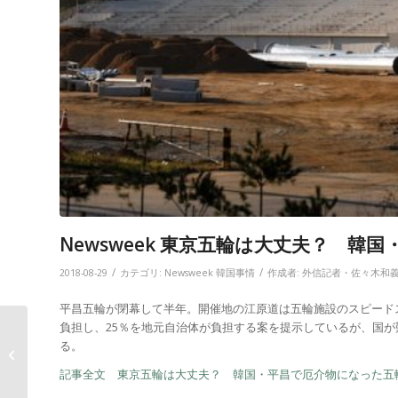
Newsweek 東京五輪は大丈夫？ 
/
/
2018-08-29
カテゴリ:
Newsweek 韓国事情
作成者:
外信記者・佐々木和
平昌五輪が閉幕して半年。開催地の江原道は五輪施設のスピード
負担し、25％を地元自治体が負担する案を提示しているが、国
Newsweek 深刻なホテ
る。
ル不足から、一気に供
給過剰が問題と...
記事全文 東京五輪は大丈夫？ 韓国・平昌で厄介物になった五