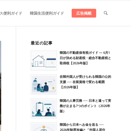
ス便利ガイド
韓国生活便利ガイド
広告掲載
最近の記事
韓国の不動産保有税ガイド ― 6月1
日が決める財産税・総合不動産税と
取得税【2026年版】
在韓外国人が受けられる韓国の公的
支援 ── 在留資格で変わる範囲
【2026年版】
韓国の人事労務 ── 日本と違って実
務が止まる7つのポイント（2026年
版）
韓国から日本へお金を送る ──
2026年制度改編と「外国人居住