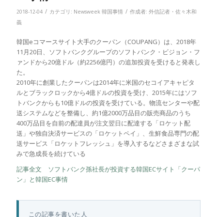
/
/
2018-12-04
カテゴリ:
Newsweek 韓国事情
作成者:
外信記者・佐々木和
義
韓国eコマースサイト大手のクーパン（COUPANG）は、2018年
11月20日、ソフトバンクグループのソフトバンク・ビジョン・フ
ァンドから20億ドル（約2256億円）の追加投資を受けると発表し
た。
2010年に創業したクーパンは2014年に米国のセコイアキャピタ
ルとブラックロックから4億ドルの投資を受け、2015年にはソフ
トバンクからも10億ドルの投資を受けている。物流センターや配
送システムなどを整備し、約1億2000万品目の販売商品のうち
400万品目を自前の配達員が注文翌日に配達する「ロケット配
送」や独自決済サービスの「ロケットペイ」、生鮮食品専門の配
送サービス「ロケットフレッシュ」を導入するなどさまざまな試
みで急成長を続けている
記事全文 ソフトバンク孫社長が投資する韓国ECサイト「クーパ
ン」と韓国EC事情
この記事を書いた人