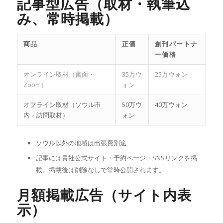
記事型広告（取材・執筆込
み、常時掲載）
商品
正価
創刊パートナ
ー価格
オンライン取材（書面・
35万ウ
25万ウォン
Zoom）
ォン
オフライン取材（ソウル市
50万ウ
40万ウォン
内・訪問取材）
ォン
ソウル以外の地域は出張費別途
記事には貴社公式サイト・予約ページ・SNSリンクを掲
載。掲載後は削除なしで常時公開されます。
月額掲載広告（サイト内表
示）