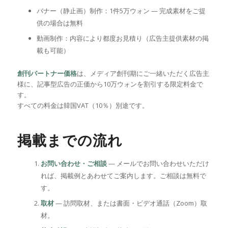
バナー（静止画）制作：1件5万ウォン — 完成素材をご提
供の場合は無料
動画制作：内容により都度お見積り（広告主提供素材の掲
載も可能）
創刊パートナー価格
は、メディア創刊期にご一緒いただく広告主
様に、記事型広告の正価から10万ウォンを割引する限定料金で
す。
すべての料金は韓国VAT（10％）別途です。
掲載までの流れ
お問い合わせ・ご相談
— メールでお問い合わせいただけ
れば、掲載例とあわせてご案内します。ご相談は無料で
す。
取材
— 訪問取材、または書面・ビデオ通話（Zoom）取
材。