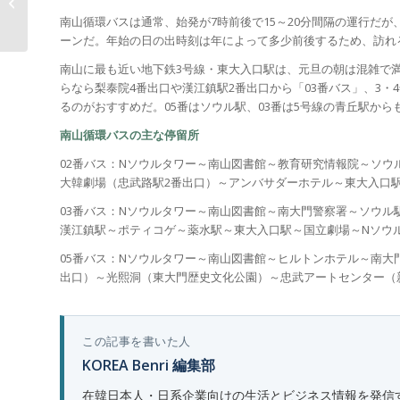
く不況を「ノージャパ
ン運動」が覆い...
南山循環バスは通常、始発が7時前後で15～20分間隔の運行だが
ーンだ。年始の日の出時刻は年によって多少前後するため、訪れ
南山に最も近い地下鉄3号線・東大入口駅は、元旦の朝は混雑で
らなら梨泰院4番出口や漢江鎮駅2番出口から「03番バス」、3・
るのがおすすめだ。05番はソウル駅、03番は5号線の青丘駅から
南山循環バスの主な停留所
02番バス：Nソウルタワー～南山図書館～教育研究情報院～ソウ
大韓劇場（忠武路駅2番出口）～アンバサダーホテル～東大入口
03番バス：Nソウルタワー～南山図書館～南大門警察署～ソウル
漢江鎮駅～ポティコゲ～薬水駅～東大入口駅～国立劇場～Nソウ
05番バス：Nソウルタワー～南山図書館～ヒルトンホテル～南大
出口）～光熙洞（東大門歴史文化公園）～忠武アートセンター（
この記事を書いた人
KOREA Benri 編集部
在韓日本人・日系企業向けの生活とビジネス情報を発信する