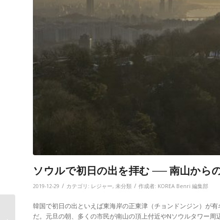
ソウルで初日の出を拝む ── 南山か
/
/
2019-12-29
カテゴリ:
レジャー
,
未分類
作成者:
KOREA Benri 編集部
韓国で初日の出といえば東海岸の正東津（チョンドンジン）が有
Newsweek 韓国、長引
だ。元旦の朝、多くの市民が南山の頂上付近やNソウルタワー周