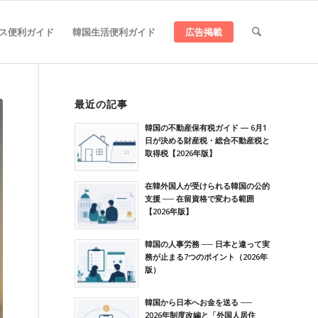
ス便利ガイド
韓国生活便利ガイド
広告掲載
最近の記事
韓国の不動産保有税ガイド ― 6月1
日が決める財産税・総合不動産税と
取得税【2026年版】
在韓外国人が受けられる韓国の公的
支援 ── 在留資格で変わる範囲
【2026年版】
韓国の人事労務 ── 日本と違って実
務が止まる7つのポイント（2026年
版）
韓国から日本へお金を送る ──
2026年制度改編と「外国人居住