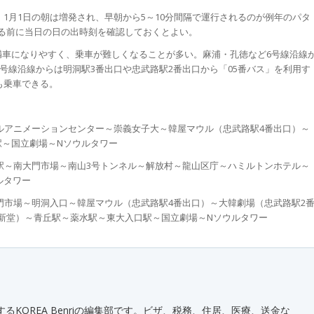
、1月1日の朝は増発され、早朝から5～10分間隔で運行されるのが例年のパタ
る前に当日の日の出時刻を確認しておくとよい。
満車になりやすく、乗車が難しくなることが多い。麻浦・孔徳など6号線沿線
4号線沿線からは明洞駅3番出口や忠武路駅2番出口から「05番バス」を利用す
も乗車できる。
ルアニメーションセンター～崇義女子大～韓屋マウル（忠武路駅4番出口）～
駅～国立劇場～Nソウルタワー
駅～南大門市場～南山3号トンネル～解放村～龍山区庁～ハミルトンホテル～
ルタワー
門市場～明洞入口～韓屋マウル（忠武路駅4番出口）～大韓劇場（忠武路駅2
新堂）～青丘駅～薬水駅～東大入口駅～国立劇場～Nソウルタワー
KOREA Benriの編集部です。ビザ、税務、住居、医療、送金な